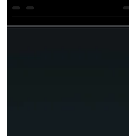
Tennessee, conversamos con Lili Muñoz de la compañia
SimpliHom, y de acuerdo a su...