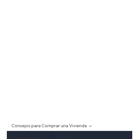
Noticias Inmobiliarias
Tu Acceso a Todo lo Relacionado con Bienes Raíces. ¡Mantente
Informado, Mantente al Dia!
Consejos para Comprar una Vivienda
Publicaciones