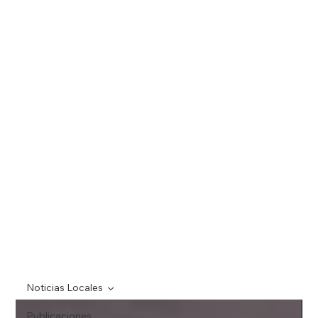
Noticias Inmobiliarias
Tu Acceso a Todo lo Relacionado con Bienes Raíces. ¡Mantente
Informado, Mantente al Dia!
Noticias Locales
Publicaciones