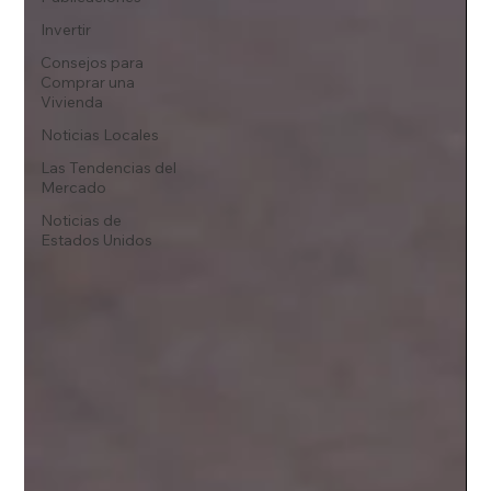
Invertir
Consejos para
Comprar una
Vivienda
Noticias Locales
Las Tendencias del
Mercado
Noticias de
Estados Unidos